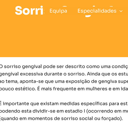
Sorriso Gengival
Equipa
Especialidades
O sorriso gengival pode ser descrito como uma condiç
gengival excessiva durante o sorriso. Ainda que os e
ao tema, aponta-se que uma exposição de gengiva super
pouco estético. É mais frequente em mulheres e em ida
É importante que existam medidas específicas para est
podendo esta dividir-se em estadio I (ocorrendo em m
(quando em momentos de sorriso social ou forçado).