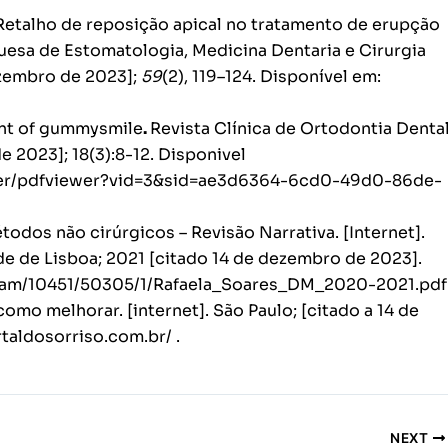
. J. Retalho de reposição apical no tratamento de erupção
guesa de Estomatologia, Medicina Dentaria e Cirurgia
dezembro de 2023];
59
(2), 119–124. Disponível em:
ent of gummysmile
.
Revista Clínica de Ortodontia Denta
e 2023]; 18(3):8-12. Disponivel
wer/pdfviewer?vid=3&sid=ae3d6364-6cd0-49d0-86de-
odos não cirúrgicos – Revisão Narrativa. [Internet].
e de Lisboa; 2021 [citado 14 de dezembro de 2023].
stream/10451/50305/1/Rafaela_Soares_DM_2020-2021.pdf
como melhorar. [internet]. São Paulo; [citado a 14 de
rtaldosorriso.com.br/
.
NEXT