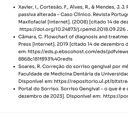
Xavier, I., Cortesão, F., Alves, R., & Mendes, J
passiva alterada – Caso Clínico. Revista Portu
Maxilofacial [Internet]. (2008) [citado 14 de 
https://doi.org/10.24873/j.rpemd.2018.09.226
.
Câmara, C. Flowchart of diagnosis and treatm
Press [Internet]. 2019 [citado 14 de dezembro d
em:
https://eds.p.ebscohost.com/eds/pdfvie
8868c181f893%40redis
Soares, R. Correção do sorriso gengival por mét
Faculdade de Medicina Dentária da Universidad
Disponível em:
https://repositorio.ul.pt/bit
Portal do Sorriso. Sorriso Gengival – o que é e 
dezembro de 2023]. Disponível em:
https://po