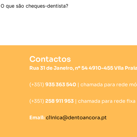
O que são cheques-dentista?
Contactos
Rua 31 de Janeiro, nº 54 4910-455 Vila Pra
(+351)
935 363 540
| chamada para rede mó
(+351)
258 911 953
| chamada para rede fixa
Email:
clinica@dentoancora.pt