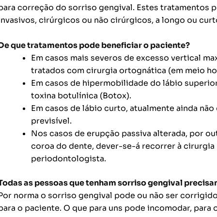
para correção do sorriso gengival. Estes tratamentos 
invasivos, cirúrgicos ou não cirúrgicos, a longo ou curt
De que tratamentos pode beneficiar o paciente?
Em casos mais severos de excesso vertical max
tratados com cirurgia ortognática (em meio hos
Em casos de hipermobilidade do lábio superio
toxina botulínica (Botox).
Em casos de lábio curto, atualmente ainda nã
previsível.
Nos casos de erupção passiva alterada, por out
coroa do dente, dever-se-á recorrer à cirurgia 
periodontologista.
Todas as pessoas que tenham sorriso gengival precisam
Por norma o sorriso gengival pode ou não ser corrigido,
para o paciente. O que para uns pode incomodar, para o