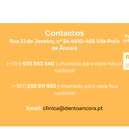
Contactos
Po
pr
Rua 31 de Janeiro, nº 54 4910-455 Vila Praia
de Âncora
I
(+351)
935 363 540
| chamada para rede móvel
t
nacional
r
(+351)
258 911 953
| chamada para rede fixa
nacional
Email:
clinica@dentoancora.pt