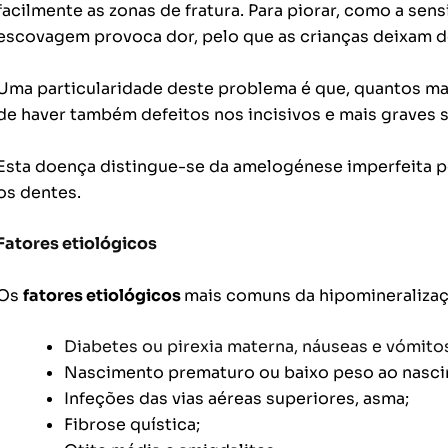
facilmente as zonas de fratura. Para piorar, como a sen
escovagem provoca dor, pelo que as crianças deixam d
Uma particularidade deste problema é que, quantos mai
de haver também defeitos nos incisivos e mais graves s
Esta doença distingue-se da amelogénese imperfeita p
os dentes.
Fatores etiológicos
Os
fatores etiológicos
mais comuns da hipomineralizaç
Diabetes ou pirexia materna, náuseas e vómitos
Nascimento prematuro ou baixo peso ao nascim
Infeções das vias aéreas superiores, asma;
Fibrose quística;