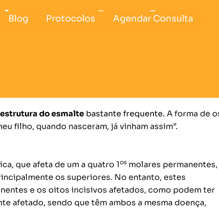
ivos e molares?
Blog
Protocolos
Agendar Consulta
 estrutura do esmalte
bastante frequente.
A forma de o
eu filho, quando nasceram, já vinham assim”.
os
ca, que afeta de um a quatro 1
molares permanentes,
incipalmente os superiores. No entanto, estes
entes e os oitos incisivos afetados, como podem ter
nte afetado, sendo que têm ambos a mesma doença,