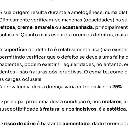
A sua origem resulta durante a amelogénese, numa dis
Clinicamente verificam-se manchas (opacidades) na su
leitosa
,
creme
,
amarela
ou
acastanhada
, principalment
oclusais. Quanto mais escuros forem os defeitos, mais 
A superfície do defeito é relativamente lisa (não existe
permitindo verificar que o defeito se deve a uma falha
pacientes, podem existir irregularidades, no entanto,
dentes – são fraturas pós-eruptivas. O esmalte, como é
as cargas oclusais.
A prevalência desta doença varia entre os
4
e os
25%
.
O principal problema desta condição é, nos
molares
, a
susceptibilidade à
fratura
, e nos
incisivos
, é a
estética
.
O
risco de cárie
é bastante
aumentado
, dado terem po