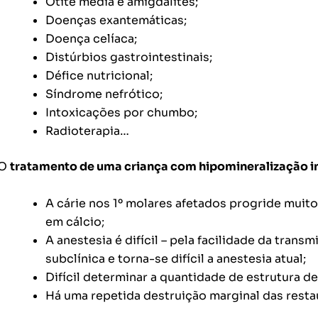
Otite média e amigdalites;
Doenças exantemáticas;
Doença celíaca;
Distúrbios gastrointestinais;
Défice nutricional;
Síndrome nefrótico;
Intoxicações por chumbo;
Radioterapia…
O
tratamento de uma criança com hipomineralização i
A cárie nos 1º molares afetados progride muit
em cálcio
;
A anestesia é difícil – pela facilidade da tran
subclínica e torna-se difícil a anestesia atual;
Difícil determinar a quantidade de estrutura d
Há uma repetida destruição marginal das restau