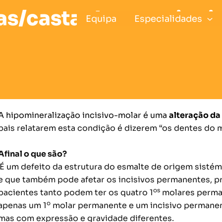
s/castanhas nos incis
Equipa
Especialidades
A hipomineralização incisivo-molar é uma
alteração da
pais relatarem esta condição é dizerem “os dentes do m
Afinal o que são?
É um defeito da estrutura do esmalte de origem sistémi
e que também pode afetar os incisivos permanentes, pr
os
pacientes tanto podem ter os quatro 1
molares perman
o
apenas um 1
molar permanente e um incisivo permane
mas com expressão e gravidade diferentes.