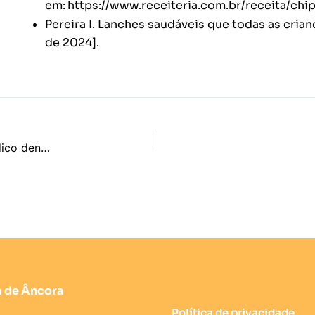
em:
https://www.receiteria.com.br/receita/chi
Pereira I. Lanches saudáveis que todas as crian
de 2024].
Nutrição e saúde oral das crianças – sugestões de um médico dentista acerca dos lanches escolares
ia de Âncora
Política de privacidade